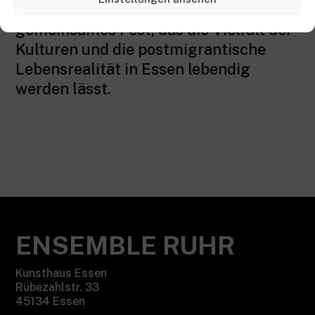
Abschluss bildet Anfang Oktober ein
gemeinsames Fest, das die Vielfalt der
Kulturen und die postmigrantische
Lebensrealität in Essen lebendig
werden lässt.
ENSEMBLE RUHR
Kunsthaus Essen
Rübezahlstr. 33
45134 Essen