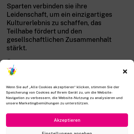
Sparten verbinden sie ihre
Leidenschaft, um ein einzigartiges
Kulturerlebnis zu schaffen, das
Teilhabe fördert und den
gesellschaftlichen Zusammenhalt
stärkt.
Überall im Stadtteil entstehen
spontane Begegnungen, bei denen alle
aktiv mitgestalten können. Ob
klassische Melodien, improvisierte
Wenn Sie auf „Alle Cookies akzeptieren“ klicken, stimmen Sie der
Speicherung von Cookies auf Ihrem Gerät zu, um die Website-
Jam-Sessions mit diversen
Navigation zu verbessern, die Website-Nutzung zu analysieren und
Instrumenten, traditionelle Klänge aus
unsere Marketingbemühungen zu unterstützen.
Mittel- und Südeuropa und Westasien
Akzeptieren
oder Tänze aus unterschiedlichen
Kulturen – alles ist möglich. Den
Einstellungen ansehen