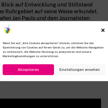
 Blick auf Entwicklung und Stillstand
s Ruhrgebiet auf seine Weise erkundet.
afen Jan Pauls und dem Journalisten
eben vom Strukturwandel geprägte Orte
 ausgewählte Sätze der Komposition von
 Die während der Reise entstandene
Wenn Sie auf „Alle Cookies akzeptieren“ klicken, stimmen Sie der
nd Ton wurde im Abschlusskonzert
Speicherung von Cookies auf Ihrem Gerät zu, um die Website-Navigation
mtwerk Joseph Haydns verknüpft.
zu verbessern, die Website-Nutzung zu analysieren und unsere
Marketingbemühungen zu unterstützen.
Akzeptieren
Einstellungen ansehen