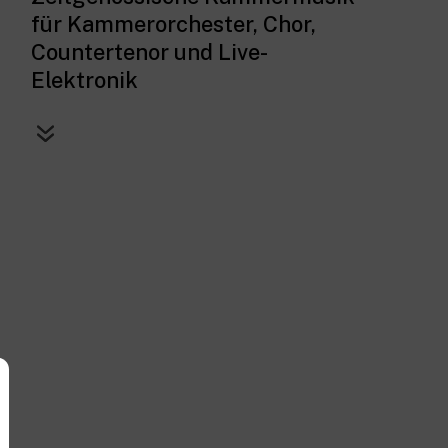
für Kammerorchester, Chor,
Countertenor und Live-
Elektronik