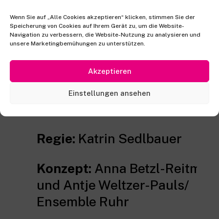
Klavier
Wenn Sie auf „Alle Cookies akzeptieren“ klicken, stimmen Sie der
Speicherung von Cookies auf Ihrem Gerät zu, um die Website-
Violine: Stefan Hempel, Violin
Navigation zu verbessern, die Website-Nutzung zu analysieren und
unsere Marketingbemühungen zu unterstützen.
Poetry:
Tabea Farnbacher
Akzeptieren
Poetry Slam:
Lisa Pauline
Einstellungen ansehen
Wagner
Regie:
Katrin Sedlbauer
Konzept:
Anna Betzl-Reitmeie
und Antje Weltzer-Pauls/
Ensemble Ruhr