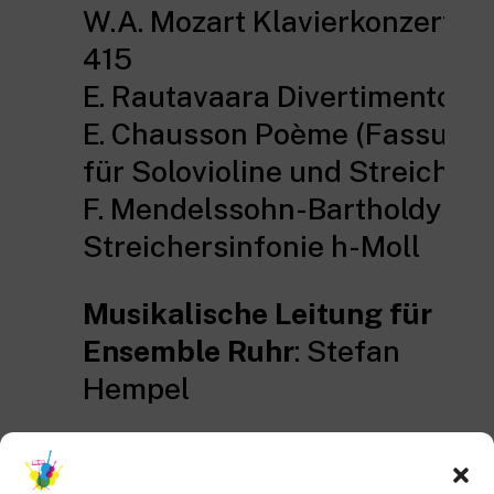
W.A. Mozart Klavierkonzert K
415
E. Rautavaara Divertimento
E. Chausson Poème (Fassung
für Solovioline und Streicher)
F. Mendelssohn-Bartholdy
Streichersinfonie h-Moll
Musikalische Leitung für
Ensemble Ruhr
: Stefan
Hempel
Solist*in:
Klavier: Catherine Klipfel,